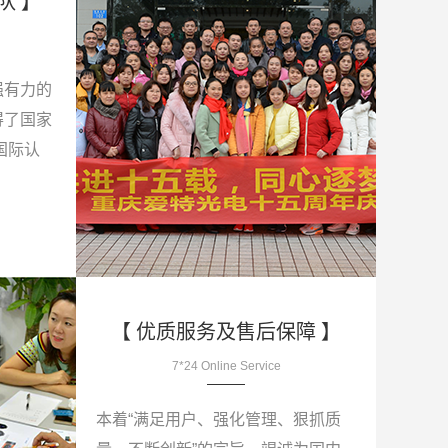
队 】
强有力的
得了国家
项国际认
【 优质服务及售后保障 】
7*24 Online Service
本着“满足用户、强化管理、狠抓质