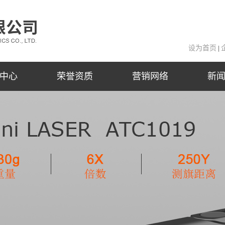
设为首页
|
中心
荣誉资质
营销网络
新
双色OLED
营销网络
公
透过率
阿里巴巴
行
测距测角
技
望远镜
瞄准镜
所有型号