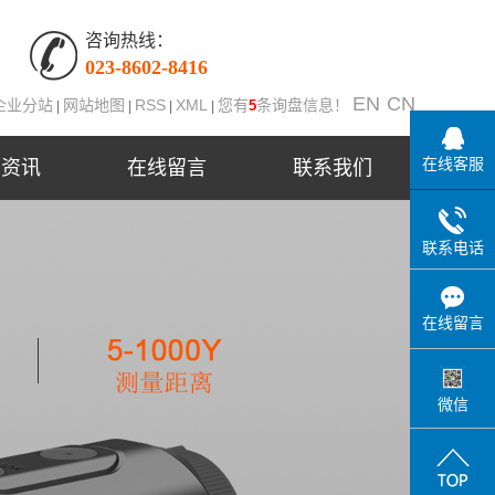
咨询热线：
023-8602-8416
EN
CN
企业分站
网站地图
RSS
XML
您有
条询盘信息！
5
|
|
|
|
在线客服
闻资讯
在线留言
联系我们
司新闻
联系电话
业新闻
术知识
在线留言
微信