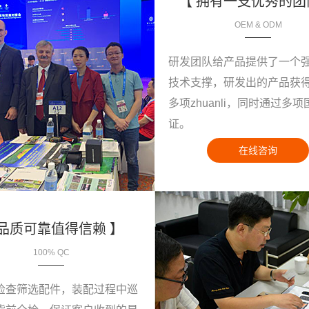
【 拥有一支优秀的团
OEM & ODM
研发团队给产品提供了一个
技术支撑，研发出的产品获
多项zhuanli，同时通过多
证。
在线咨询
 品质可靠值得信赖 】
100% QC
检查筛选配件，装配过程中巡