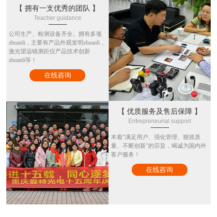
【 拥有一支优秀的团队 】
Teacher guidance
公司生产、检测设备齐全。拥有多项
zhuanli，主要有产品外观发明zhuanli，
激光望远镜测距仪产品技术创新
zhuanli等！
在线咨询
【 优质服务及售后保障 】
Entrepreneurial support
本着“满足用户、强化管理、狠抓质
量、不断创新”的宗旨，竭诚为国内外
客户服务！
在线咨询