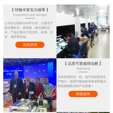
【 经验丰富实力雄厚 】
Experience and strength
公司办公面积1000平方米，主要生产
激光测距仪，望远镜，激光测距仪
等。产品主要出口到北美、欧洲、日
本、俄罗斯等地。
在线咨询
【 品质可靠值得信赖 】
Following
具有较强的光、机、电产品的研发生
产能力，使用严格的标准来管理激光
望远镜测距仪的产品质量！
在线咨询