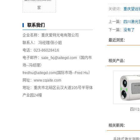
家
关键词：
重庆望远
上一篇：
四川激光
联系我们
下一篇：
没有了
企业名称：重庆爱特光电有限公司
最近浏览：
联系人： 冯经理/张小姐
电话：023-86028416
电子邮件：sale_fxj@aitegd.com（国内市
相关产品：
场--冯经理）
fredhu@aitegd.com(国际市场--Fred Hu）
网址：
www.cqaite.com
地址：重庆市北碚区云汉大道105号半导体
产业园24幢
四川1
相关新闻：
手持式激光测距