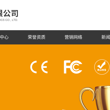
中心
荣誉资质
营销网络
新
双色OLED
营销网络
公
透过率
阿里巴巴
行
测距测角
技
望远镜
瞄准镜
所有型号