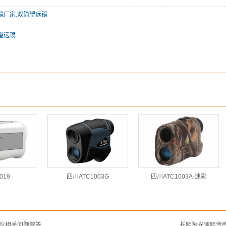
镜厂家
,
双筒望远镜
望远镜
019
四川ATC1003G
四川ATC1003A-迷彩
仪相关问题解答
长距激光测距传